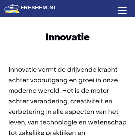
(naar homepage)
FRESHEM-NL
Activiteiten
Ga
Innovatie
naar
de
inhoud
Innovatie
Innovatie vormt de drijvende kracht
achter vooruitgang en groei in onze
moderne wereld. Het is de motor
achter verandering, creativiteit en
verbetering in alle aspecten van het
leven, van technologie en wetenschap
tot zakelijke praktijken en