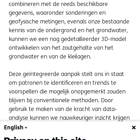
combineren met de reeds beschikbare
gegevens, waaronder sonderingen en
geofysische metingen, evenals onze bestaande
kennis van de ondergrond en het grondwater,
kunnen we een nog gedetailleerder 3D-model
ontwikkelen van het zoutgehalte van het
grondwater en van de kleilagen.
Deze geïntegreerde aanpak stelt ons in staat
om patronen te identificeren en trends te
voorspellen die mogelijk onopgemerkt zouden
blijven bij conventionele methoden. Door
gebruik te maken van de kracht van data-
analyse kunnen we nauwkeuriger inzicht krijgen
in de complexe interacties tussen verschillende
English
factoren die van invloed zijn op het grondwater